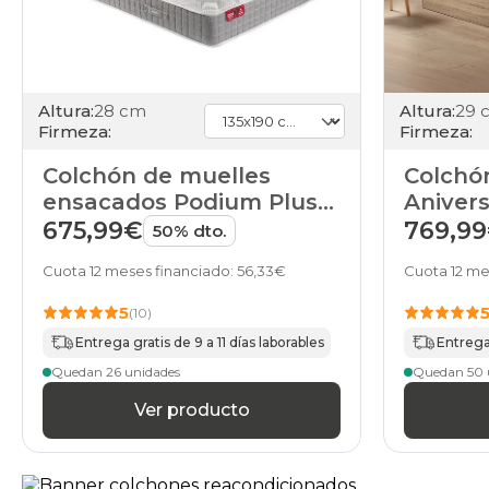
Altura:
28 cm
Altura:
29 
Firmeza:
Firmeza:
Colchón de muelles
Colchón
ensacados Podium Plus
Anivers
de Pikolin
Limitad
675,99€
769,9
50% dto.
Cuota 12 meses financiado: 56,33€
Cuota 12 me
5
(10)
Entrega gratis de 9 a 11 días laborables
Entrega 
Quedan 26 unidades
Quedan 50 
Ver producto