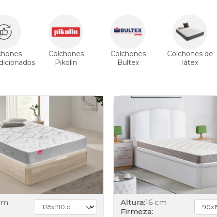
chones
Colchones
Colchones
Colchones de
icionados
Pikolin
Bultex
látex
cm
Altura:
16 cm
Firmeza: