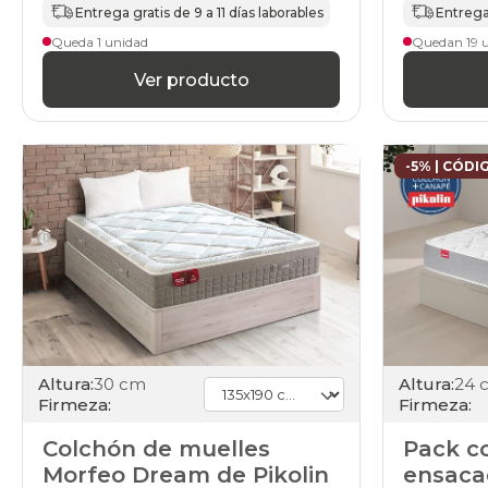
Entrega gratis de 9 a 11 días laborables
Entrega 
Queda 1 unidad
Quedan 19 
Ver producto
-5% | CÓDI
Altura:
30 cm
Altura:
24 
Firmeza:
Firmeza:
Colchón de muelles
Pack c
Morfeo Dream de Pikolin
ensaca