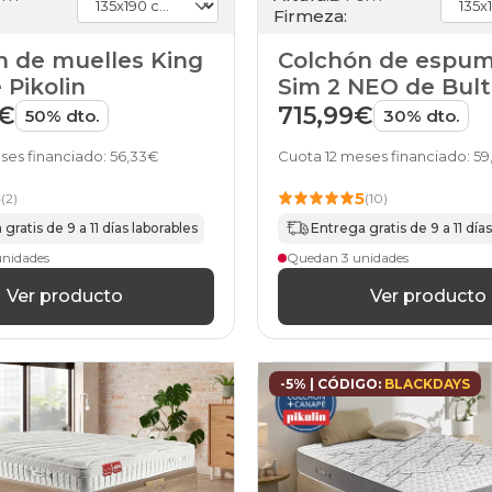
Firmeza:
n de muelles King
Colchón de espum
Pikolin
Sim 2 NEO de Bul
9€
715,99€
50% dto.
30% dto.
ses financiado: 56,33€
Cuota 12 meses financiado: 5
5
5
(2)
(10)
gratis de 9 a 11 días laborables
Entrega gratis de 9 a 11 día
unidades
Quedan 3 unidades
Ver producto
Ver producto
-5% | CÓDIGO:
BLACKDAYS