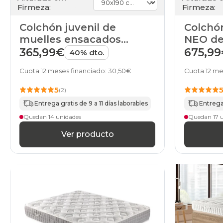
Firmeza:
Firmeza:
Colchón juvenil de
Colchó
muelles ensacados
NEO de 
Ciclón NEO de Pikolin
365,99€
675,9
40% dto.
Cuota 12 meses financiado: 30,50€
Cuota 12 me
5
(2)
Entrega gratis de 9 a 11 días laborables
Entrega 
Quedan 14 unidades
Quedan 17 
Ver producto