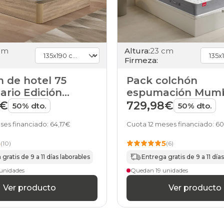
cm
Altura:
23 cm
Firmeza:
 de hotel 75
Pack colchón
ario Edición
espumación Mumb
a de Pikolin
canapé Magicbox 
9€
729,98€
50% dto.
50% dto.
Pikolin
ses financiado: 64,17€
Cuota 12 meses financiado: 6
5
5
(10)
(6)
gratis de 9 a 11 días laborables
Entrega gratis de 9 a 11 día
unidades
Quedan 19 unidades
Ver producto
Ver producto