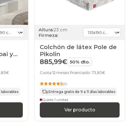
Altura:
23 cm
Firmeza:
Colchón de látex Pole de
ai y
Pikolin
de
885,99€
50% dto.
0,83€
Cuota 12 meses financiado: 73,83€
5
(9)
s laborables
Entrega gratis de 9 a 11 días laborables
Queda 1 unidad
Ver producto