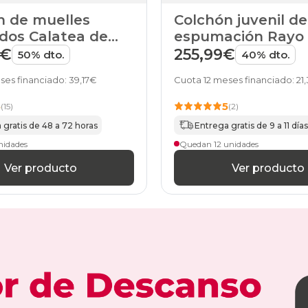
n de muelles
Colchón juvenil de
dos Calatea de
espumación Rayo
de Pikolin
9€
255,99€
50% dto.
40% dto.
ses financiado: 39,17€
Cuota 12 meses financiado: 21
5
5
(15)
(2)
 gratis de 48 a 72 horas
Entrega gratis de 9 a 11 día
nidades
Quedan 12 unidades
Ver producto
Ver producto