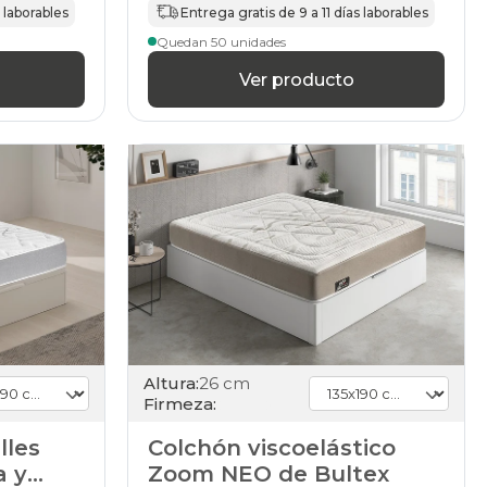
s laborables
Entrega gratis de 9 a 11 días laborables
Quedan 50 unidades
Ver producto
Altura:
26 cm
Firmeza:
lles
Colchón viscoelástico
a y
Zoom NEO de Bultex