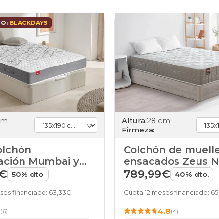
GO:
BLACKDAYS
cm
Altura:
28 cm
Firmeza:
olchón
Colchón de muell
ción Mumbai y
ensacados Zeus 
Airbox de Pikolin
Pikolin
8€
789,99€
50% dto.
40% dto.
ses financiado: 63,33€
Cuota 12 meses financiado: 6
5
4.8
(6)
(4)