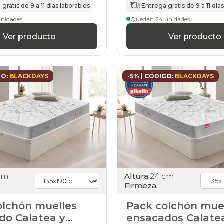
gratis de 9 a 11 días laborables
Entrega gratis de 9 a 11 día
unidades
Quedan 24 unidades
Ver producto
Ver producto
GO:
BLACKDAYS
-5% | CÓDIGO:
BLACKDAYS
cm
Altura:
24 cm
Firmeza:
olchón muelles
Pack colchón mue
do Calatea y
ensacados Calate