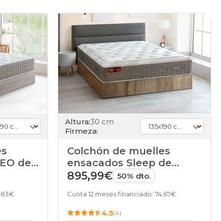
Altura:
30 cm
Firmeza:
es
Colchón de muelles
NEO de
ensacados Sleep de
Pikolin
895,99€
50% dto.
5,83€
Cuota 12 meses financiado: 74,67€
4.5
(4)