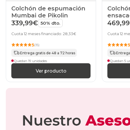
Colchón de espumación
Colchó
Mumbai de Pikolin
ensaca
Pikolin
339,99€
469,9
50% dto.
Cuota 12 meses financiado: 28,33€
Cuota 12 me
5
(15)
Entrega gratis de 48 a 72 horas
Entrega
Quedan 19 unidades
Quedan 5 u
Ver producto