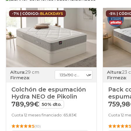
-7% | CÓDIGO:
BLACKDAYS
-5% | CÓDI
Altura:
29 cm
Altura:
23 
Firmeza:
Firmeza:
Colchón de espumación
Pack c
Hydra NEO de Pikolin
espuma
canapé 
789,99€
759,9
50% dto.
Cuota 12 meses financiado: 65,83€
Cuota 12 me
5
(10)