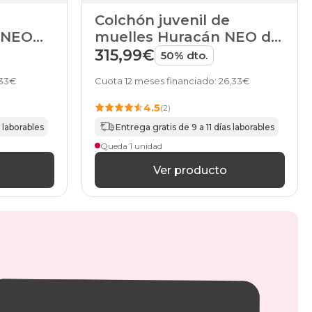
Colchón juvenil de
 NEO
muelles Huracán NEO de
Pikolin
315,99€
50% dto.
,33€
Cuota 12 meses financiado: 26,33€
4.5
(2)
s laborables
Entrega gratis de 9 a 11 días laborables
Queda 1 unidad
Ver producto