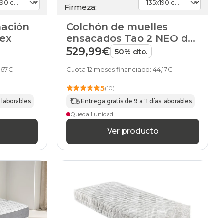
Firmeza:
ación
Colchón de muelles
tex
ensacados Tao 2 NEO de
Pikolin
529,99€
50% dto.
9,67€
Cuota 12 meses financiado: 44,17€
5
(10)
s laborables
Entrega gratis de 9 a 11 días laborables
Queda 1 unidad
Ver producto