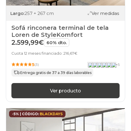
Largo:
257 + 267 cm
Ver medidas
Sofá rinconera terminal de tela
Loren de StyleKomfort
2.599,99€
60% dto.
Cuota 12 meses financiado: 216,67€
5
(3)
+
5
Entrega gratis de 37 a 39 días laborables
Ver producto
-5% | CÓDIGO:
BLACKDAYS