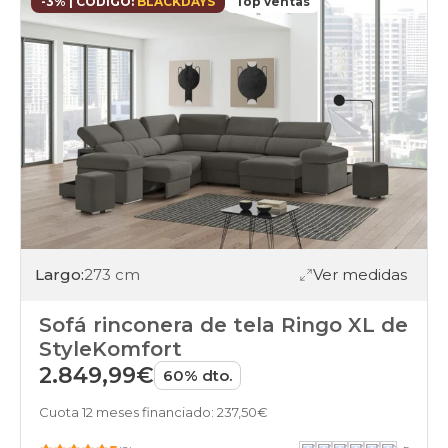
-3% | CÓDIGO:
BLACKDAYS
Top ventas
Largo:
273 cm
Ver medidas
Sofá rinconera de tela Ringo XL de
StyleKomfort
2.849,99€
60% dto.
Cuota 12 meses financiado: 237,50€