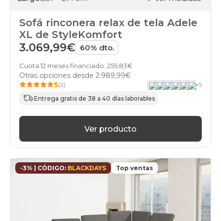
Sofá rinconera relax de tela Adele
XL de StyleKomfort
3.069,99€
60% dto.
Cuota 12 meses financiado: 255,83€
Otras opciones desde
2.989,99€
5
(2)
+
5
Entrega gratis de 38 a 40 días laborables
Ver producto
-3% | CÓDIGO:
BLACKDAYS
Top ventas