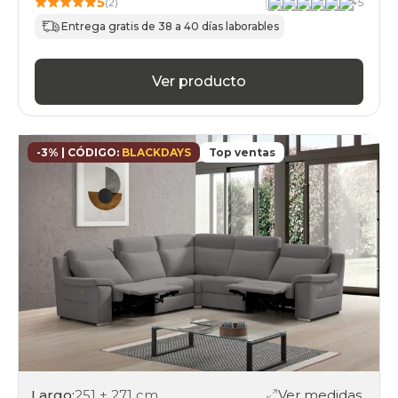
5
(2)
+
5
Entrega gratis de 38 a 40 días laborables
Ver producto
-3% | CÓDIGO:
BLACKDAYS
Top ventas
Largo:
251 + 271 cm
Ver medidas