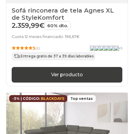
Sofá rinconera de tela Agnes XL
de StyleKomfort
2.359,99€
60% dto.
Cuota 12 meses financiado: 196,67€
5
(2)
+
5
Entrega gratis de 37 a 39 días laborables
Ver producto
-3% | CÓDIGO:
BLACKDAYS
Top ventas