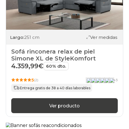
rinconera
sofas
chaise-
longue
rinconera
sofas
sofa-
Largo:
251 cm
Ver medidas
cama
rinconera
Sofá rinconera relax de piel
sofas
Simone XL de StyleKomfort
chaise-
cama
4.359,99€
60% dto.
rinconera
sofas
5
cama
(2)
+
3
rinconera
Entrega gratis de 38 a 40 días laborables
sofas
rinconeras
sofas
Ver producto
mas-
3-
asientos
sofas