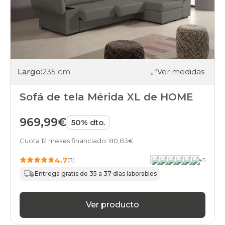
rinconera
gama-
diamond
Largo:
235 cm
Ver medidas
Sofá de tela Mérida XL de HOME
969,99€
50% dto.
Cuota 12 meses financiado: 80,83€
4.7
(3)
+
5
Entrega gratis de 35 a 37 días laborables
Ver producto