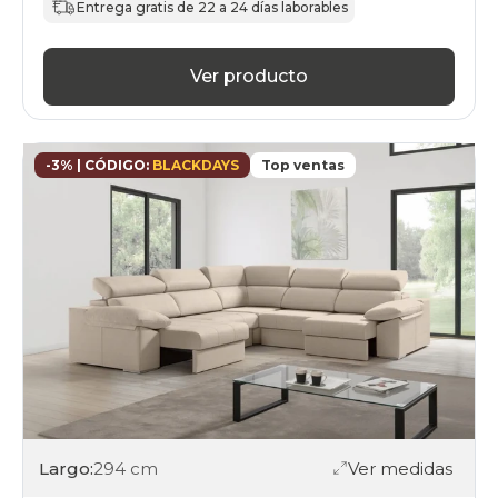
Entrega gratis de 22 a 24 días laborables
marron
sofas
rinconera
Ver producto
azul
sofas
rinconera
verde
-3% | CÓDIGO:
BLACKDAYS
Top ventas
sofas
rinconera
negro
sofas
rinconera
amarillo
sofas
rinconera
rosa
sofas
rinconera
blanco
sofas
rinconera
rojo
Largo:
294 cm
Ver medidas
sofas