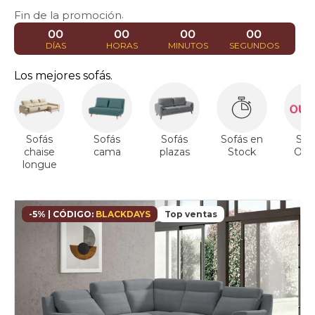
4-
Fin de la promoción
.
asientos
rinconera
00
00
00
00
sofas
DÍAS
HORAS
MINUTOS
SEGUNDOS
3+2-
asientos
Los mejores sofás.
rinconera
sofas
plazas
rinconera
sofas
Sofás
Sofás
Sofás
Sofás en
Sof
con-
chaise
cama
plazas
Stock
Outl
2-
longue
asientos
rinconera
sofas
-5% | CÓDIGO:
BLACKDAYS
Top ventas
con-
3-
asientos
rinconera
sofas
con-
doble-
chaise