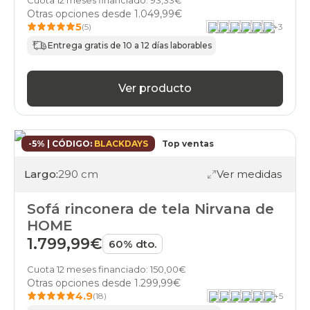
sofas
Otras opciones desde
1.049,99€
rinconera
5
(5)
+
3
desenfundable
sofas
Entrega gratis de 10 a 12 días laborables
rinconera
tejido-
antimanchas
Ver producto
sofas
rinconera
tejido-
mascotas
-5% | CÓDIGO:
BLACKDAYS
Top ventas
sofas
rinconera
Largo:
290 cm
Ver medidas
gris-
claro
sofas
Sofá rinconera de tela Nirvana de
rinconera
HOME
beis
1.799,99€
sofas
60% dto.
rinconera
gris-
Cuota 12 meses financiado: 150,00€
oscuro
Otras opciones desde
1.299,99€
4.9
sofas
(18)
+
5
rinconera