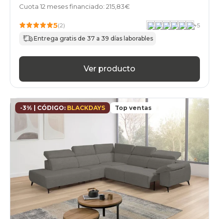
Cuota 12 meses financiado: 215,83€
5
(2)
+
5
Entrega gratis de 37 a 39 días laborables
Ver producto
-3% | CÓDIGO:
BLACKDAYS
Top ventas