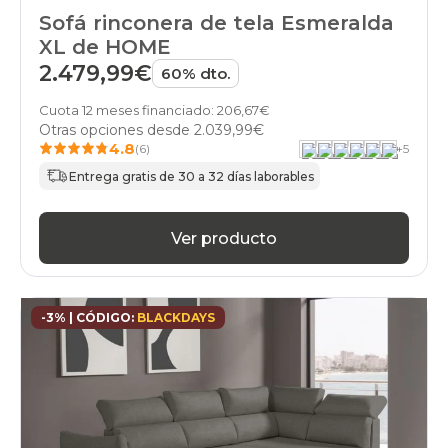
rinconera
Sofá rinconera de tela Esmeralda
piel
sofas
XL de HOME
rinconera
2.479,99€
60% dto.
tela
sofas
Cuota 12 meses financiado: 206,67€
rinconera
Otras opciones desde
2.039,99€
moderno-
4.8
(6)
+
5
estilo
sofas
Entrega gratis de 30 a 32 días laborables
rinconera
home
sofas
Ver producto
rinconera
stylekomfort
sofas
rinconera
-3% | CÓDIGO:
BLACKDAYS
gama-
silver
sofas
rinconera
gama-
gold
sofas