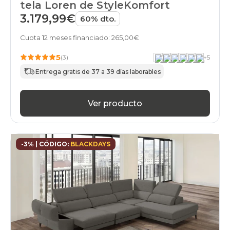
tela Loren de StyleKomfort
3.179,99€
60% dto.
Cuota 12 meses financiado: 265,00€
5
(3)
+
5
Entrega gratis de 37 a 39 días laborables
Ver producto
-3% | CÓDIGO:
BLACKDAYS