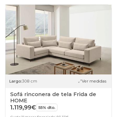
rinconera
asientos-
deslizantes
sofas
rinconera
arcon
sofas
rinconera
cabezales-
reclinables
sofas
rinconera
cama-
camas
sofas
rinconera
patas-
Largo:
308 cm
Ver medidas
altas
sofas
Sofá rinconera de tela Frida de
rinconera
relax
HOME
sofas
1.119,99€
55% dto.
rinconera
puffs
Cuota 12 meses financiado: 93,33€