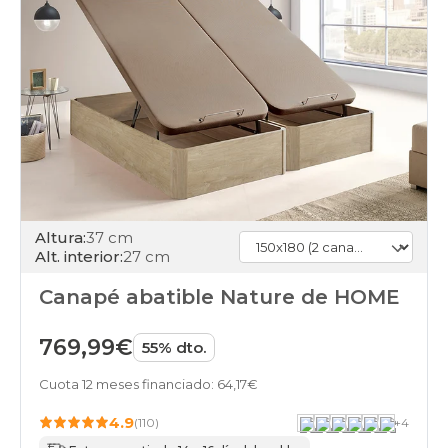
150x180cm-
doble
blanco
canapes-
abatibles
150x180cm-
doble
21
canapes-
abatibles
150x180cm-
doble
27
Altura:
37 cm
canapes-
Alt. interior:
27 cm
abatibles
150x180cm-
Canapé abatible Nature de HOME
doble
top-
ventas
769,99€
55% dto.
canapes-
abatibles
Cuota 12 meses financiado: 64,17€
150x180cm-
doble
4.9
(110)
+
4
home