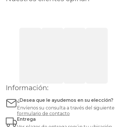
apertura
superior
o
lateral
que
ofrece
un
espacio
de
almacenaje
amplio,
discreto
y
de
fácil
acceso.
Información:
Es
la
opción
¿Desea que le ayudemos en su elección?
ideal
Envíenos su consulta a través del siguiente
si
formulario de contacto
buscas
Entrega
mantener
tu
Ver
plazos de entrega
según tu ubicación