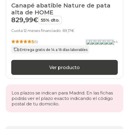
Canapé abatible Nature de pata
alta de HOME
829,99€
55% dto.
Cuota 12 meses financiado: 69,17€
5
(5)
+
4
Entrega gratis de 14 a 16 días laborables
Ver producto
Los plazos se indican para Madrid. En las fichas
podrás ver el plazo exacto indicando el código
postal de tu domicilio.
Más