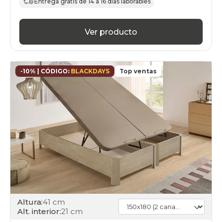
Entrega gratis de 14 a 16 días laborables
canapes-
abatibles
150x180cm-
Ver producto
doble
gama-
silver
canapes-
abatibles
-10% | CÓDIGO:
BLACKDAYS
Top ventas
150x180cm-
doble
gama-
gold
Altura:
41 cm
Alt. interior:
21 cm