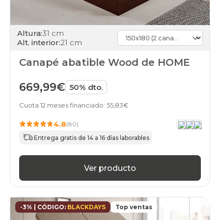
wengue
canapes-
abatibles
Altura:
31 cm
150x180cm-
Alt. interior:
21 cm
doble
marron
Canapé abatible Wood de HOME
canapes-
abatibles
150x180cm-
669,99€
50% dto.
doble
verde
Cuota 12 meses financiado: 55,83€
canapes-
abatibles
4.8
(80)
150x180cm-
doble
Entrega gratis de 14 a 16 días laborables
negro
canapes-
abatibles
Ver producto
150x180cm-
doble
rosa
canapes-
-3% | CÓDIGO:
BLACKDAYS
Top ventas
abatibles