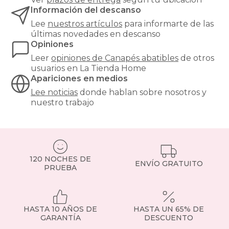
dormitorio
Información del descanso
ordenado
Lee
nuestros artículos
para informarte de las
sin
últimas novedades en descanso
renunciar
Opiniones
al
diseño.
Leer
opiniones de
Canapés abatibles
de otros
Puedes
usuarios en La Tienda Home
guardar
Apariciones en medios
desde
Lee noticias
donde hablan sobre nosotros y
ropa
nuestro trabajo
de
cama
hasta
maletas
o
ropa
120 NOCHES DE
de
ENVÍO GRATUITO
PRUEBA
otras
temporadas.
Incluyen
sistemas
HASTA 10 AÑOS DE
HASTA UN 65% DE
de
GARANTÍA
DESCUENTO
apertura