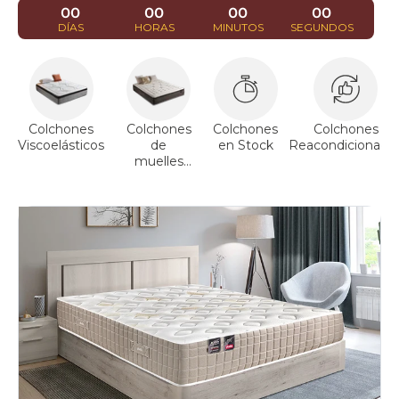
00
00
00
00
DÍAS
HORAS
MINUTOS
SEGUNDOS
Colchones
Colchones
Colchones
Colchones
Viscoelásticos
de
en Stock
Reacondicionado
muelles
ensacados